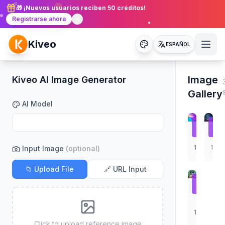
🎁 ¡Nuevos usuarios reciben 50 créditos!
Registrarse ahora
Kiveo
ESPAÑOL
Image
Kiveo AI Image Generator
Gallery
AI Model
✨
✨
Sample
Sam
A beautif
Colo
1024x102
1024
Input Image
(optional)
📁 Upload File
🔗 URL Input
✨
Sample
Cute pupp
1024x102
Click to upload reference image